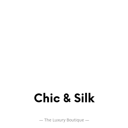
Chic & Silk
—
The Luxury Boutique
—