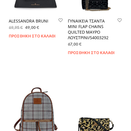
ALESSANDRA BRUNI
ΓΥΝΑΙΚΕΙΑ ΤΣΑΝΤΑ
MINI FLAP CHAINS
Original
Η
69,95
€
49,00
€
QUILTED ΜΑΥΡΟ
price
τρέχουσα
ΠΡΟΣΘΉΚΗ ΣΤΟ ΚΑΛΆΘΙ
ΛΟΥΣΤΡΙΝΙ/54003292
was:
τιμή
69,95 €.
είναι:
67,00
€
49,00 €.
ΠΡΟΣΘΉΚΗ ΣΤΟ ΚΑΛΆΘΙ