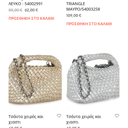
ΛΕΥΚΟ : 54002991
TRIANGLE
ΜΑΥΡΟ/54003258
Original
Η
89,00
€
62,00
€
price
τρέχουσα
109,00
€
ΠΡΟΣΘΉΚΗ ΣΤΟ ΚΑΛΆΘΙ
was:
τιμή
ΠΡΟΣΘΉΚΗ ΣΤΟ ΚΑΛΆΘΙ
89,00 €.
είναι:
62,00 €.
Τσάντα χειρός και
Τσάντα χειρός και
χιαστι
χιαστι