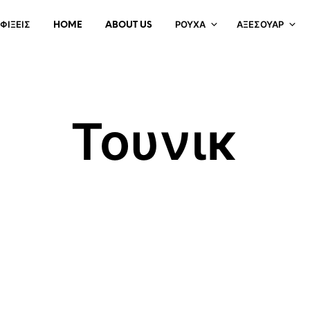
ΦΊΞΕΙΣ
HOME
ABOUT US
ΡΟΎΧΑ
ΑΞΕΣΟΥΆΡ
Τουνικ