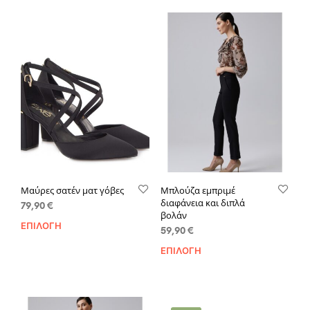
Μαύρες σατέν ματ γόβες
Μπλούζα εμπριμέ
διαφάνεια και διπλά
79,90
€
βολάν
Αυτό
ΕΠΙΛΟΓΉ
59,90
€
το
Αυτ
ΕΠΙΛΟΓΉ
προϊόν
το
έχει
προϊ
πολλαπλές
έχει
παραλλαγές.
πολ