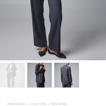
ΑΡΧΙΚΉ ΣΕΛΊΔΑ
/
COLLECTIONS
/
ΝΈΕΣ ΑΦΊΞΕΙΣ