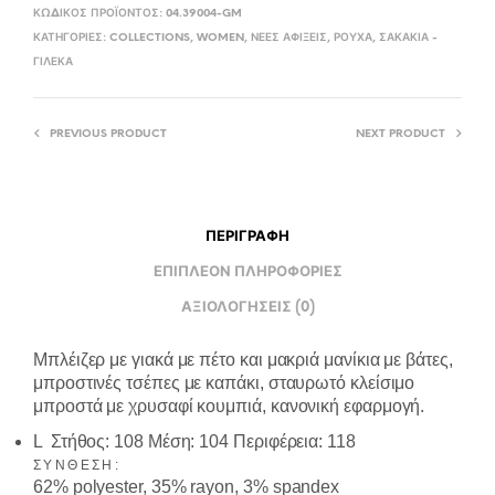
ΚΩΔΙΚΌΣ ΠΡΟΪΌΝΤΟΣ:
04.39004-GM
ΚΑΤΗΓΟΡΊΕΣ:
COLLECTIONS
,
WOMEN
,
ΝΈΕΣ ΑΦΊΞΕΙΣ
,
ΡΟΎΧΑ
,
ΣΑΚΆΚΙΑ -
ΓΙΛΈΚΑ
PREVIOUS PRODUCT
NEXT PRODUCT
ΠΕΡΙΓΡΑΦΉ
ΕΠΙΠΛΈΟΝ ΠΛΗΡΟΦΟΡΊΕΣ
ΑΞΙΟΛΟΓΉΣΕΙΣ (0)
Μπλέιζερ με γιακά με πέτο και μακριά μανίκια με βάτες,
μπροστινές τσέπες με καπάκι, σταυρωτό κλείσιμο
μπροστά με χρυσαφί κουμπιά, κανονική εφαρμογή.
L Στήθος: 108 Μέση: 104 Περιφέρεια: 118
ΣΎΝΘΕΣΗ:
62% polyester, 35% rayon, 3% spandex